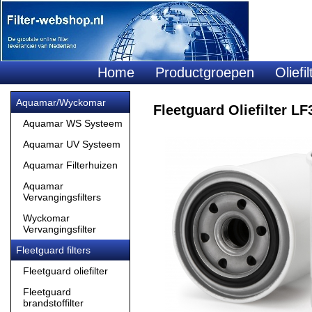
Home
Productgroepen
Oliefil
Aquamar/Wyckomar
Fleetguard Oliefilter LF
Aquamar WS Systeem
Aquamar UV Systeem
Aquamar Filterhuizen
Aquamar
Vervangingsfilters
Wyckomar
Vervangingsfilter
Fleetguard filters
Fleetguard oliefilter
Fleetguard
brandstoffilter