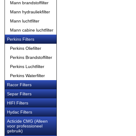
Mann brandstoffilter
Mann hydrauliekfilter
Mann luchtfilter
Mann cabine luchtfilter
Perkins Filters
Perkins Oliefilter
Perkins Brandstoffilter
Perkins Luchtfilter
Perkins Waterfilter
Racor Filters
Separ Filters
HIFI Filters
Hydac Filters
Acticide CMG (Alleen
voor professioneel
gebruik)