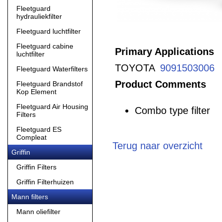
Fleetguard
hydrauliekfilter
Fleetguard luchtfilter
Fleetguard cabine
Primary Applications
luchtfilter
TOYOTA
9091503006
Fleetguard Waterfilters
Product Comments
Fleetguard Brandstof
Kop Element
Fleetguard Air Housing
Combo type filter
Filters
Fleetguard ES
Compleat
Terug naar overzicht
Griffin
Griffin Filters
Griffin Filterhuizen
Mann filters
Mann oliefilter