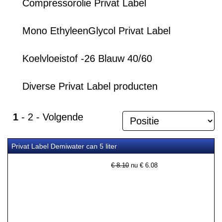
Compressorolie Privat Label
Mono EthyleenGlycol Privat Label
Koelvloeistof -26 Blauw 40/60
Diverse Privat Label producten
1
-
2
-
Volgende
Privat Label Demiwater can 5 liter
€ 8.10
nu €
6.08