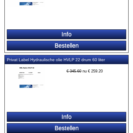
Privat Label Hydraulische olie HVLP 22 drum 60 liter
€ 345.60
nu €
259.20