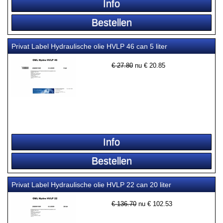
Privat Label Hydraulische olie HVLP 46 can 5 liter
€ 27.80
nu €
20.85
Privat Label Hydraulische olie HVLP 22 can 20 liter
€ 136.70
nu €
102.53