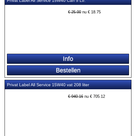
Privat Label All Service 15W40 Can 5 Ltr.
€ 25.00
nu €
18.75
Privat Label All Service 15W40 vat 208 liter
€ 940.16
nu €
705.12