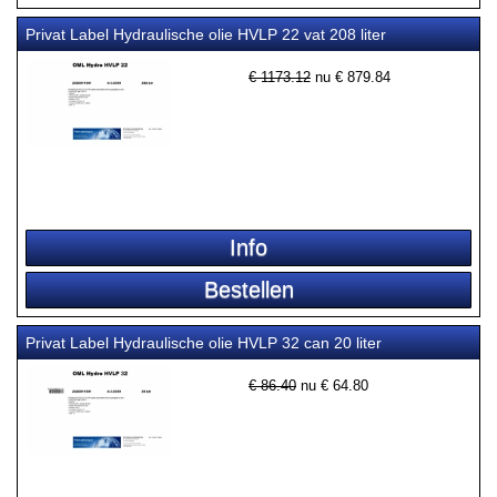
Privat Label Hydraulische olie HVLP 22 vat 208 liter
€ 1173.12
nu €
879.84
Privat Label Hydraulische olie HVLP 32 can 20 liter
€ 86.40
nu €
64.80