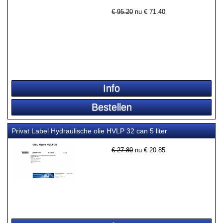
€ 95.20
nu €
71.40
Privat Label Hydraulische olie HVLP 32 can 5 liter
€ 27.80
nu €
20.85