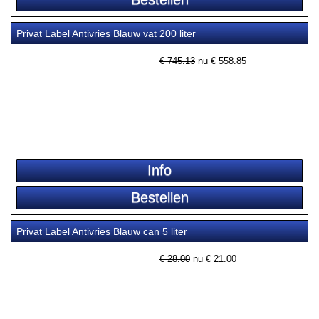
Privat Label Antivries Blauw vat 200 liter
€ 745.13
nu €
558.85
Privat Label Antivries Blauw can 5 liter
€ 28.00
nu €
21.00