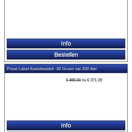
Privat Label Koelvloeistof -30 Groen vat 200 liter
€ 495.04
nu €
371.28