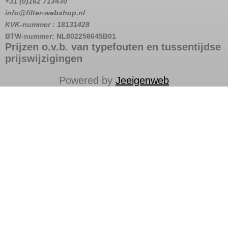
+31 (0)162 713430
info@filter-webshop.nl
KVK-nummer : 18131428
BTW-nummer: NL802258645B01
Prijzen o.v.b. van typefouten en tussentijdse
prijswijzigingen
Powered by
Jeeigenweb
Aquamar/Wyckomar
Fleetguard filters
Griffin
Mann filters
Perkins Filters
Racor Filters