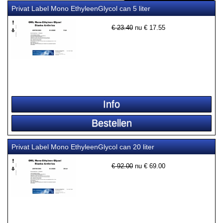
Privat Label Mono EthyleenGlycol can 5 liter
€ 23.40
nu €
17.55
Privat Label Mono EthyleenGlycol can 20 liter
€ 92.00
nu €
69.00