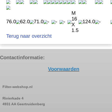
M
16
76.0
62.0
71.0
-
-
-
124.0
-
X
1.5
Terug naar overzicht
Contactinformatie:
Voorwaarden
Filter-webshop.nl
Rivierkade 4
4931 AA Geertruidenberg