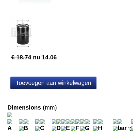
€ 18.74
nu
14.06
Dimensions
(mm)
A
B
C
D
E
F
G
H
bar
1)