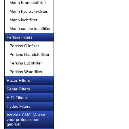
Mann brandstoffilter
Mann hydrauliekfilter
Mann luchtfilter
Mann cabine luchtfilter
Perkins Filters
Perkins Oliefilter
Perkins Brandstoffilter
Perkins Luchtfilter
Perkins Waterfilter
Racor Filters
Separ Filters
HIFI Filters
Hydac Filters
Acticide CMG (Alleen
voor professioneel
gebruik)