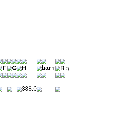
F
G
H
bar
R
1)
2)
-
-
338.0
-
-