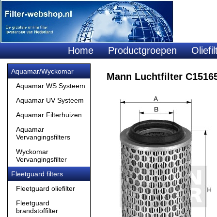
Home
Productgroepen
Oliefil
Aquamar/Wyckomar
Mann Luchtfilter C1516
Aquamar WS Systeem
Aquamar UV Systeem
Aquamar Filterhuizen
Aquamar
Vervangingsfilters
Wyckomar
Vervangingsfilter
Fleetguard filters
Fleetguard oliefilter
Fleetguard
brandstoffilter