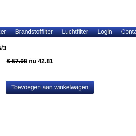
ter
Brandstoffilter
Luchtfilter
Login
Cont
5/3
€ 57.08
nu
42.81