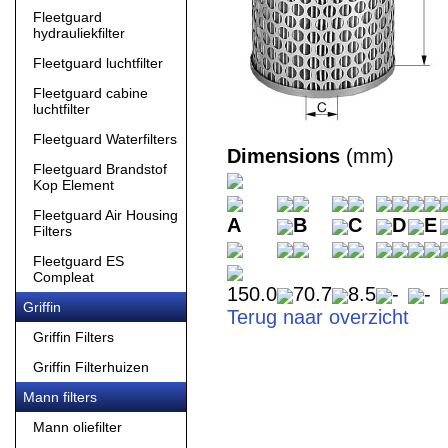
Fleetguard
hydrauliekfilter
Fleetguard luchtfilter
Fleetguard cabine
luchtfilter
Fleetguard Waterfilters
Dimensions
(mm)
Fleetguard Brandstof
Kop Element
Fleetguard Air Housing
A
B
C
D
E
Filters
Fleetguard ES
Compleat
150.0
70.7
8.5
-
-
Griffin
Terug naar overzicht
Griffin Filters
Griffin Filterhuizen
Mann filters
Mann oliefilter