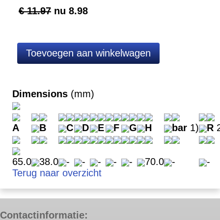
€ 11.97
nu
8.98
Dimensions
(mm)
A
B
C
D
E
F
G
H
bar
1)
R
2
65.0
38.0
-
-
-
-
-
70.0
-
-
Terug naar overzicht
Contactinformatie: